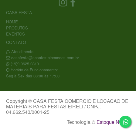
CASA FESTA
HOME
PRODUTOS
EVENTOS
CONTATO
Atendimento
casafesta@casafestalocacoes.com.br
(19)9.9625-0313
Horário de Funcionamento:
Seg à Sex das 08:00 às 17:00
Copyright © CASA FESTA COMERCIO E LOCACAO DE
MATERIAIS PARA FESTAS EIRELI / CNPJ:
04.662.543/0001-25
Tecnologia ©
Estoque NOW
.