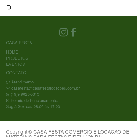
CASA FESTA
HOME
PRODUTOS
EVENTOS
CONTATO
Atendimento
casafesta@casafestalocacoes.com.br
(19)9.9625-0313
Horário de Funcionamento:
Seg à Sex das 08:00 às 17:00
Copyright © CASA FESTA COMERCIO E LOCACAO DE