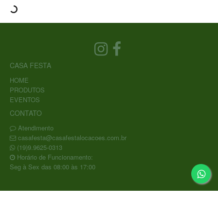
CASA FESTA
HOME
PRODUTOS
EVENTOS
CONTATO
Atendimento
casafesta@casafestalocacoes.com.br
(19)9.9625-0313
Horário de Funcionamento:
Seg à Sex das 08:00 às 17:00
Copyright © CASA FESTA COMERCIO E LOCACAO DE
MATERIAIS PARA FESTAS EIRELI / CNPJ: