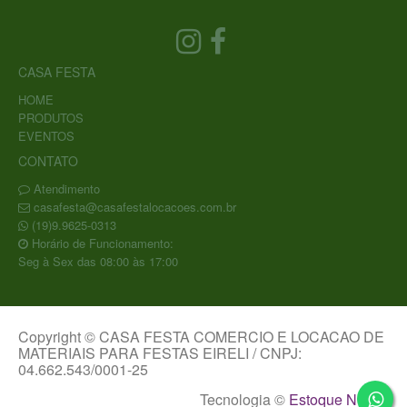
CASA FESTA
HOME
PRODUTOS
EVENTOS
CONTATO
Atendimento
casafesta@casafestalocacoes.com.br
(19)9.9625-0313
Horário de Funcionamento:
Seg à Sex das 08:00 às 17:00
Copyright © CASA FESTA COMERCIO E LOCACAO DE
MATERIAIS PARA FESTAS EIRELI / CNPJ:
04.662.543/0001-25
Tecnologia ©
Estoque NOW
.