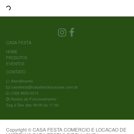
CASA FESTA
HOME
PRODUTOS
EVENTOS
CONTATO
Atendimento
casafesta@casafestalocacoes.com.br
(19)9.9625-0313
Horário de Funcionamento:
Seg à Sex das 08:00 às 17:00
Copyright © CASA FESTA COMERCIO E LOCACAO DE