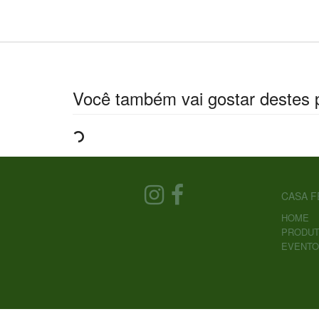
Você também vai gostar destes 
CASA F
HOME
PRODU
EVENTO