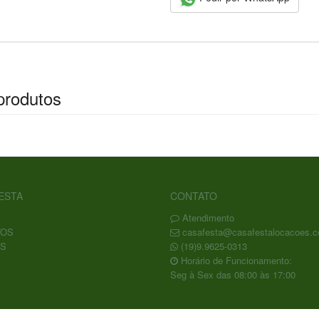
produtos
ESTA
CONTATO
Atendimento
TOS
casafesta@casafestalocacoes.c
S
(19)9.9625-0313
Horário de Funcionamento:
Seg à Sex das 08:00 às 17:00