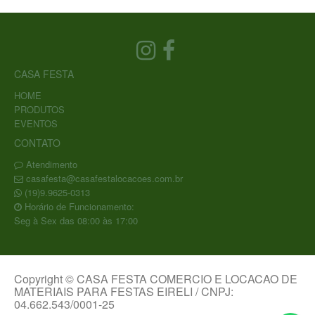
CASA FESTA
HOME
PRODUTOS
EVENTOS
CONTATO
Atendimento
casafesta@casafestalocacoes.com.br
(19)9.9625-0313
Horário de Funcionamento:
Seg à Sex das 08:00 às 17:00
Copyright © CASA FESTA COMERCIO E LOCACAO DE
MATERIAIS PARA FESTAS EIRELI / CNPJ:
04.662.543/0001-25