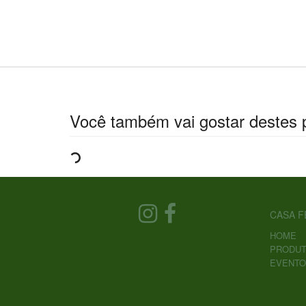
Você também vai gostar destes 
CASA F
HOME
PRODU
EVENTO