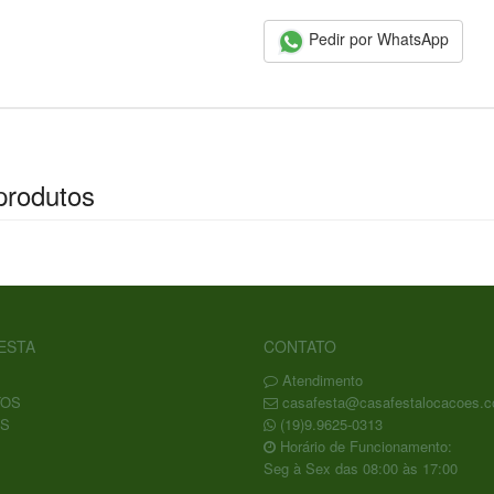
Pedir por WhatsApp
produtos
ESTA
CONTATO
Atendimento
TOS
casafesta@casafestalocacoes.c
S
(19)9.9625-0313
Horário de Funcionamento:
Seg à Sex das 08:00 às 17:00