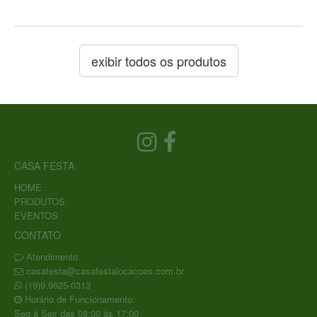
exibir todos os produtos
CASA FESTA
HOME
PRODUTOS
EVENTOS
CONTATO
Atendimento
casafesta@casafestalocacoes.com.br
(19)9.9625-0313
Horário de Funcionamento:
Seg à Sex das 08:00 às 17:00